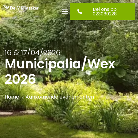
Bel ons op
023080228
16 & 17/04/2026
Municipalia/Wex
2026
Home
>
Aankomende evenementen